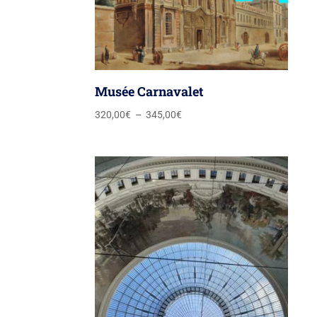
Musée Carnavalet
Plage
320,00
€
–
345,00
€
de
prix :
320,00€
à
345,00€