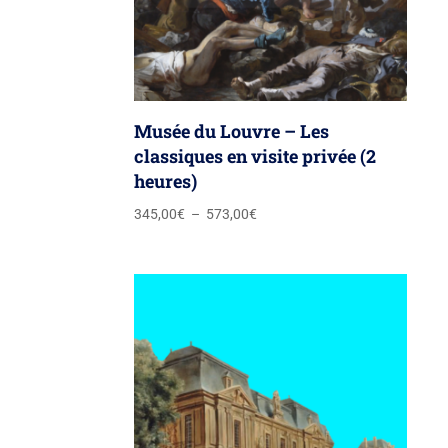
Musée du Louvre – Les
classiques en visite privée (2
heures)
Plage
345,00
€
–
573,00
€
de
prix :
345,00€
à
573,00€