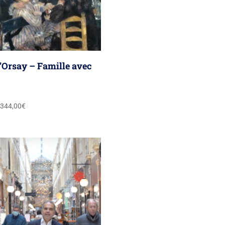
’Orsay – Famille avec
Plage
344,00
€
de
prix :
310,00€
à
344,00€