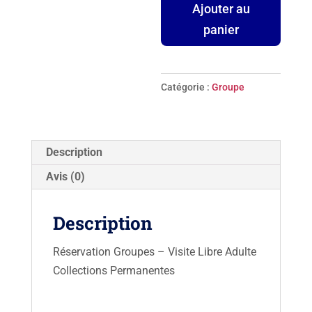
quantité
Ajouter au
de
panier
Droit
de
parole
Catégorie :
Groupe
-
Musée
d'Orsay
Description
Avis (0)
Description
Réservation Groupes – Visite Libre Adulte
Collections Permanentes