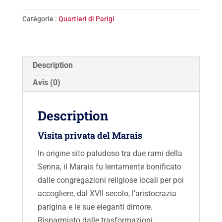
Marais
Catégorie :
Quartieri di Parigi
e
le
sue
anime
Description
Avis (0)
Description
Visita privata del Marais
In origine sito paludoso tra due rami della
Senna, il Marais fu lentamente bonificato
dalle congregazioni religiose locali per poi
accogliere, dal XVII secolo, l’aristocrazia
parigina e le sue eleganti dimore.
Risparmiato dalle trasformazioni