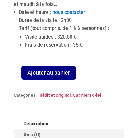
et maudit à la fois…
Date et heure :
nous contacter
Durée de la visite : 2h00
Tarif (tout compris, de 1 à 6 personnes) :
Visite guidée : 320,00 €
Frais de réservation : 35 €
Ajouter au panier
quantité
de
Montparnasse,
Catégories :
Inédit et original
,
Quartiers d'été
un
vent
de
Description
liberté
Avis (0)
!