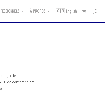
FESSIONNELS
À PROPOS
🇬🇧 English
e du guide
r/Guide conférencière
e