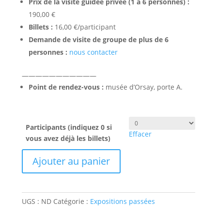
Prix
de la visite guidée privée (1 à 6 personnes) :
190,00 €
Billets :
16,00 €/participant
Demande de visite de groupe de plus de 6
personnes :
nous contacter
———————————
Point de rendez-vous :
musée d’Orsay, porte A.
Participants (indiquez 0 si
Effacer
vous avez déjà les billets)
quantité
Ajouter au panier
de
Gaudi
au
Musée
UGS :
ND
Catégorie :
Expositions passées
d'Orsay