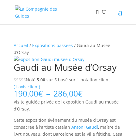
Accueil
/
Expositions passées
/ Gaudi au Musée
d’Orsay
Gaudi au Musée d’Orsay
Noté
5.00
sur 5 basé sur
1
notation client
(
1
avis client)
Plage
190,00
€
–
286,00
€
de
Visite guidée privée de l’exposition Gaudi au musée
prix :
d’Orsay.
190,00€
à
Cette exposition événement du musée d’Orsay est
286,00€
consacrée à l’artiste catalan
Antoni Gaudí
, maître de
l’Art nouveau, dont Barcelone est la ville fétiche
. Casa