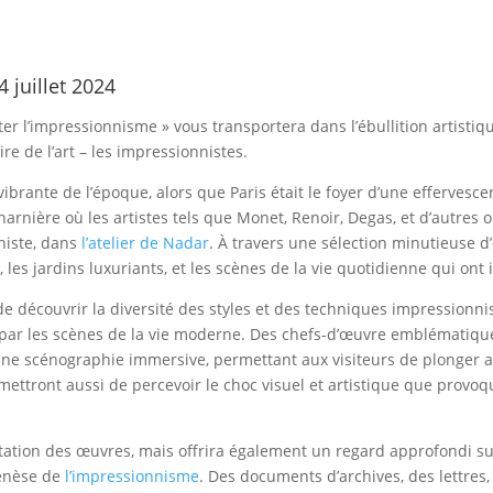
 juillet 2024
nter l’impressionnisme » vous transportera dans l’ébullition artisti
ire de l’art – les impressionnistes.
ibrante de l’époque, alors que Paris était le foyer d’une effervesce
arnière où les artistes tels que Monet, Renoir, Degas, et d’autres 
niste, dans
l’atelier de Nadar
. À travers une sélection minutieuse 
, les jardins luxuriants, et les scènes de la vie quotidienne qui ont 
de découvrir la diversité des styles et des techniques impressionni
t par les scènes de la vie moderne. Des chefs-d’œuvre emblématiqu
ne scénographie immersive, permettant aux visiteurs de plonger au
mettront aussi de percevoir le choc visuel et artistique que provoq
ntation des œuvres, mais offrira également un regard approfondi sur 
 genèse de
l’impressionnisme
. Des documents d’archives, des lettre