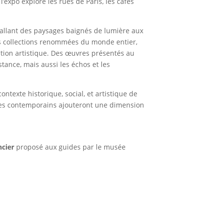
’expo explore les rues de Paris, les cafés
, allant des paysages baignés de lumière aux
es collections renommées du monde entier,
tion artistique. Des œuvres présentés au
stance, mais aussi les échos et les
ntexte historique, social, et artistique de
nages contemporains ajouteront une dimension
ncier
proposé aux guides par le musée