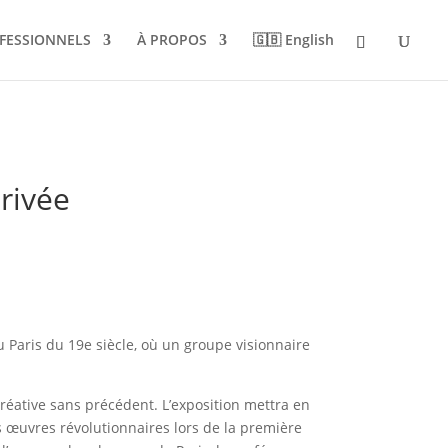
FESSIONNELS
À PROPOS
🇬🇧 English
privée
du Paris du 19e siècle, où un groupe visionnaire
créative sans précédent. L’exposition mettra en
rs œuvres révolutionnaires lors de la première