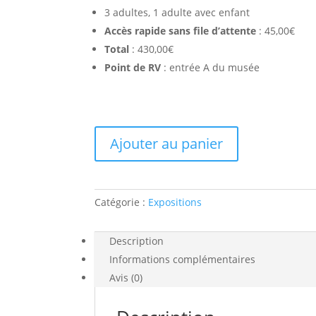
3 adultes, 1 adulte avec enfant
Accès rapide
sans file d’attente
: 45,00€
Total
: 430,00€
Point de RV
: entrée A du musée
quantité
Ajouter au panier
de
Expo
Paris
1874
Catégorie :
Expositions
-
Inventer
Description
l'impressionnisme
Informations complémentaires
-
Avis (0)
Visite
privée