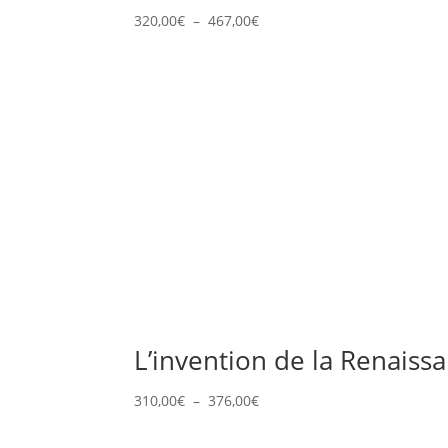
Plage
320,00
€
–
467,00
€
de
prix :
320,00€
à
467,00€
L’invention de la Renaiss
Plage
310,00
€
–
376,00
€
de
prix :