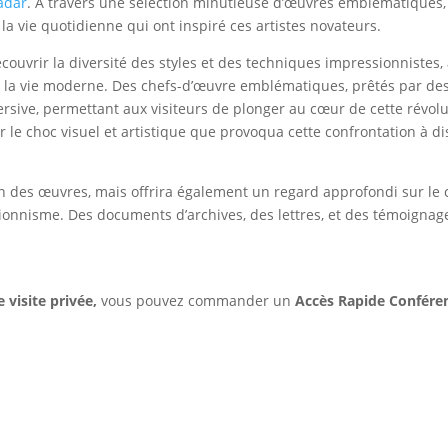
Nadar
. À travers une sélection minutieuse d’œuvres emblématiques, l
 la vie quotidienne qui ont inspiré ces artistes novateurs.
écouvrir la diversité des styles et des techniques impressionnistes
de la vie moderne. Des chefs-d’œuvre emblématiques, prêtés par d
ive, permettant aux visiteurs de plonger au cœur de cette révolu
ir le choc visuel et artistique que provoqua cette confrontation à di
on des œuvres, mais offrira également un regard approfondi sur le co
essionnisme. Des documents d’archives, des lettres, et des témoig
 visite privée,
vous pouvez commander un
Accès Rapide Confére