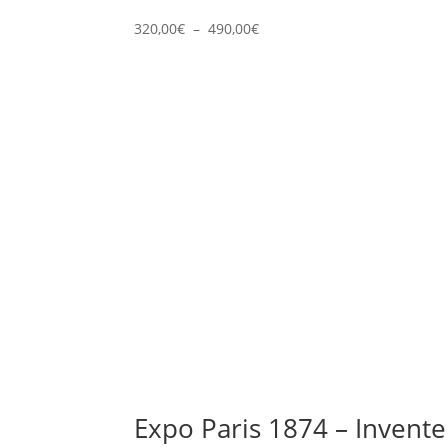
Plage
320,00
€
–
490,00
€
de
prix :
320,00€
à
490,00€
Expo Paris 1874 – Invente