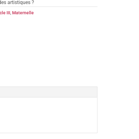
es artistiques ?
le III
,
Maternelle