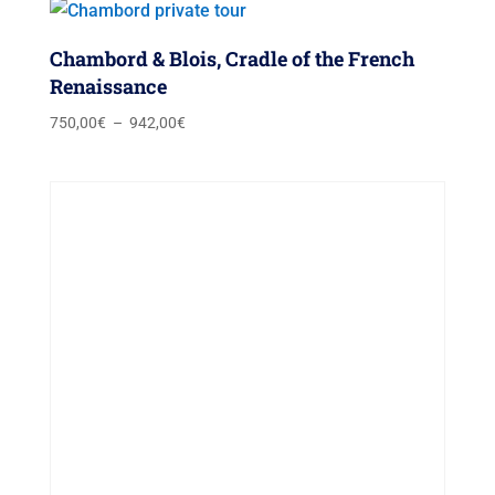
250,00€
à
Chambord & Blois, Cradle of the French
340,00€
Renaissance
Plage
750,00
€
–
942,00
€
de
prix :
750,00€
à
942,00€