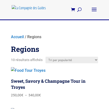
Accueil
/ Regions
Regions
Trié
10 résultats affichés
par
popularité
Sweet, Savory & Champagne Tour in
Troyes
Plage
250,00
€
–
340,00
€
de
prix :