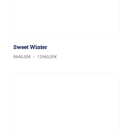
Sweet Winter
Plage
8640,00
€
–
12960,00
€
de
prix :
8640,00€
à
12960,00€