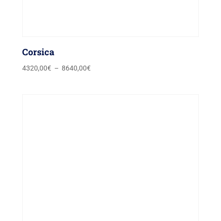
Corsica
Plage
4320,00
€
–
8640,00
€
de
prix :
4320,00€
à
8640,00€