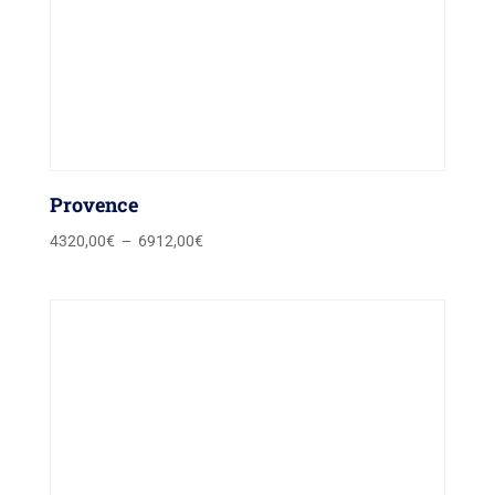
Provence
Plage
4320,00
€
–
6912,00
€
de
prix :
4320,00€
à
6912,00€