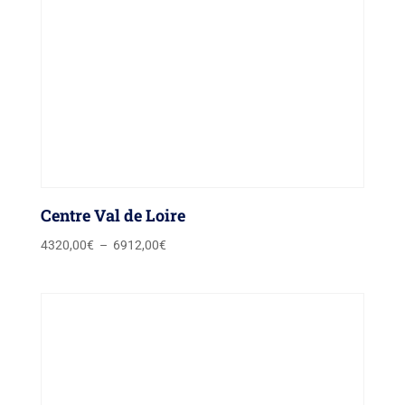
Centre Val de Loire
Plage
4320,00
€
–
6912,00
€
de
prix :
4320,00€
à
6912,00€