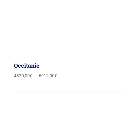
Occitanie
Plage
4320,00
€
–
6912,00
€
de
prix :
4320,00€
à
6912,00€