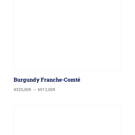
Burgundy Franche-Comté
Plage
4320,00
€
–
6912,00
€
de
prix :
4320,00€
à
6912,00€