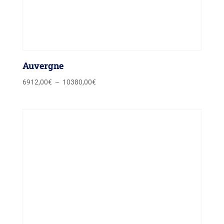
Auvergne
Plage
6912,00
€
–
10380,00
€
de
prix :
6912,00€
à
10380,00€